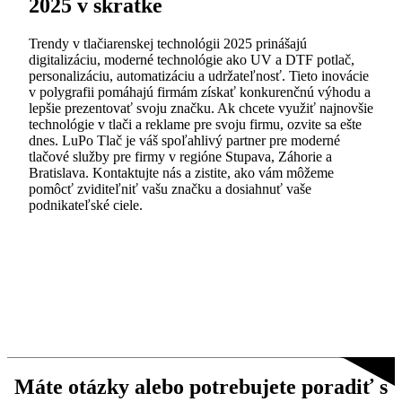
2025 v skratke
Trendy v tlačiarenskej technológii 2025 prinášajú
digitalizáciu, moderné technológie ako UV a DTF potlač,
personalizáciu, automatizáciu a udržateľnosť. Tieto inovácie
v polygrafii pomáhajú firmám získať konkurenčnú výhodu a
lepšie prezentovať svoju značku. Ak chcete využiť najnovšie
technológie v tlači a reklame pre svoju firmu, ozvite sa ešte
dnes. LuPo Tlač je váš spoľahlivý partner pre moderné
tlačové služby pre firmy v regióne Stupava, Záhorie a
Bratislava. Kontaktujte nás a zistite, ako vám môžeme
pomôcť zviditeľniť vašu značku a dosiahnuť vaše
podnikateľské ciele.
Máte otázky alebo potrebujete poradiť s