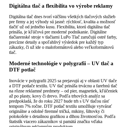
Digitálna tlač a flexibilita vo výrobe reklamy
Digitálna tlač dnes tvorí väčšinu všetkých tlačových služieb
pre firmy a jej výhody sú jasné: rýchlosť, kvalita a možnosť
tlačiť už od jedného kusu. Flexibilita, ktorú digitálna tlač
prináša, je kľúčová pre moderné podnikanie. Digitálne
tlačiarenské stroje v tlačiarni LuPo Tlač zaručujú ostré farby,
precízne detaily a spoľahlivý výsledok pre každý typ
zákazky, či už ide o maloformátovú alebo veľkoformátovú
tlač.
Moderné technológie v polygrafii – UV tlač a
DTF potlač
Inovácie v polygrafii 2025 sa prejavujú aj v oblasti UV tlače
a DTF potlače textilu. UV tlač prináša trvácnu a farebnú tlač
na rôzne reklamné predmety – od pier, magnetiek, kľúčeniek
až po plasty, kovy či drevo. Podľa trhových analýz sa
predpokladá, že do roku 2027 bude trh s UV tlačou rásť
tempom 7% ročne. DTF potlač textilu umožňuje vytvárať
originálne a odolné firemné tričká, mikiny, šiltovky či
polokošele s detailnou grafikou a dlhou životnosťou. Podľa
štatistík viacero zákazníkov si pamätá značku vďaka
originálnym reklamným produktom.